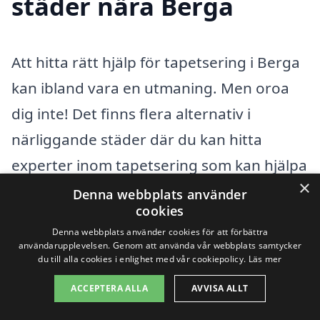
städer nära Berga
Att hitta rätt hjälp för tapetsering i Berga
kan ibland vara en utmaning. Men oroa
dig inte! Det finns flera alternativ i
närliggande städer där du kan hitta
experter inom tapetsering som kan hjälpa
×
dig med ditt projekt. Genom tapetsering-
Denna webbplats använder
cookies
pris.se kan du enkelt utforska olika
Denna webbplats använder cookies för att förbättra
företag och begära erbjudanden från
användarupplevelsen. Genom att använda vår webbplats samtycker
du till alla cookies i enlighet med vår cookiepolicy.
Läs mer
dem, vilket gör processen både smidig
ACCEPTERA ALLA
AVVISA ALLT
och effektiv. Här är några städer nära
Berga där du kan hitta kompetenta