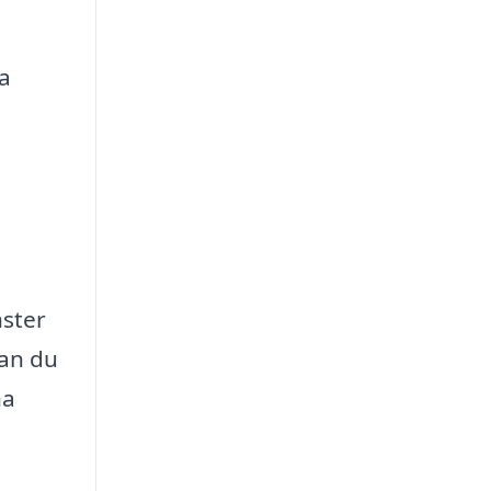
a
nster
kan du
na