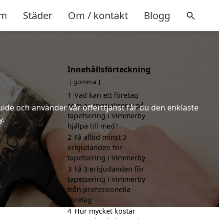
m
Städer
Om / kontakt
Blogg
Innehållsförteckning
gömma
1
Vad kan ett företag
som är specialiserat på
uide och använder vår offerttjänst får du den enklaste
tapetsering i Vimmerby
y.
hjälpa till med?
2
Få alltid minst 3
erbjudanden för
tapetsering i Vimmerby
3
Få 3 erbjudanden för
tapetsering i Vimmerby
från professionella
företag
4
Hur mycket kostar