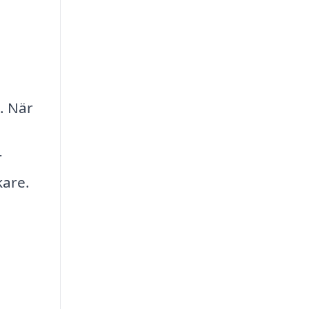
. När
r
kare.