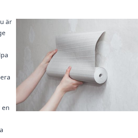
u är
ge
lpa
lera
r en
na