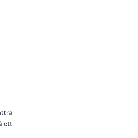
ättra
å ett