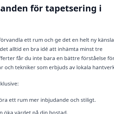
danden för tapetsering i
förvandla ett rum och ge det en helt ny känsla
et alltid en bra idé att inhämta minst tre
erter får du inte bara en bättre förståelse fö
lar och tekniker som erbjuds av lokala hantver
klusive:
öra ett rum mer inbjudande och stiligt.
an öka värdet på din bostad.