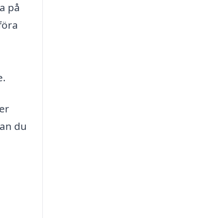
ka på
föra
e.
er
kan du