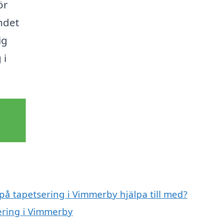
ör
andet
ig
 i
 på tapetsering i Vimmerby hjälpa till med?
sering i Vimmerby