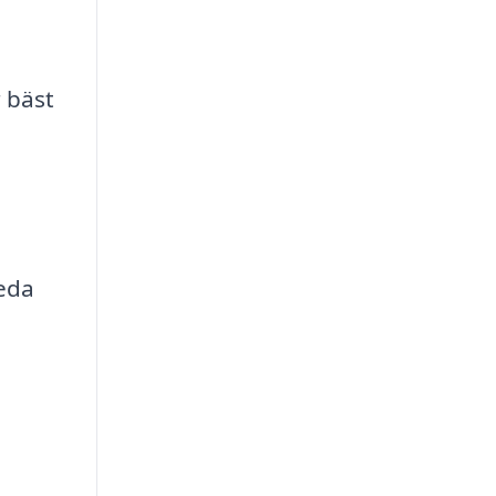
 bäst
reda