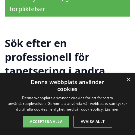
förpliktelser
Sök efter en
professionell för
tapetsering i andra
×
städer nära Bergsviken
Denna webbplats använder
cookies
Denna webbplats använder cookies för att förbättra
användarupplevelsen. Genom att använda vår webbplats samtycker
Att hitta hjälp med tapetsering i
du till alla cookies i enlighet med vår cookiepolicy.
Läs mer
Bergsviken behöver inte vara en
ACCEPTERA ALLA
AVVISA ALLT
utmaning. I närområdet finns det flera