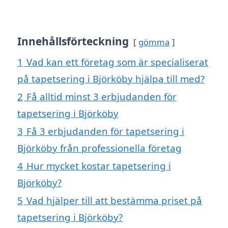
Innehållsförteckning
gömma
1
Vad kan ett företag som är specialiserat
på tapetsering i Björköby hjälpa till med?
2
Få alltid minst 3 erbjudanden för
tapetsering i Björköby
3
Få 3 erbjudanden för tapetsering i
Björköby från professionella företag
4
Hur mycket kostar tapetsering i
Björköby?
5
Vad hjälper till att bestämma priset på
tapetsering i Björköby?