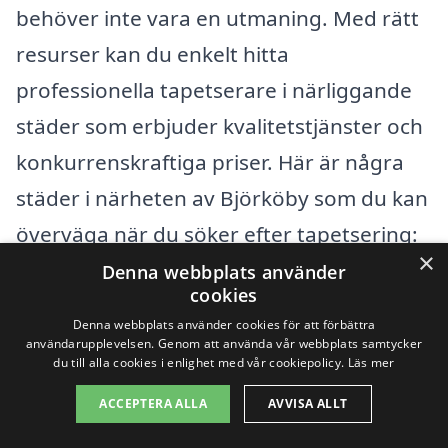
behöver inte vara en utmaning. Med rätt
resurser kan du enkelt hitta
professionella tapetserare i närliggande
städer som erbjuder kvalitetstjänster och
konkurrenskraftiga priser. Här är några
städer i närheten av Björköby som du kan
överväga när du söker efter tapetsering:
×
Denna webbplats använder
cookies
Vetlanda
Denna webbplats använder cookies för att förbättra
Ekenässjön
användarupplevelsen. Genom att använda vår webbplats samtycker
du till alla cookies i enlighet med vår cookiepolicy.
Läs mer
Bredaryd
ACCEPTERA ALLA
AVVISA ALLT
Rörvik