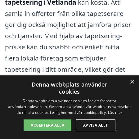
tapetsering i Vetlanda
kan kosta. Att
samla in offerter från olika tapetserare
ger dig också möjlighet att jämföra priser
och tjänster. Med hjälp av tapetsering-
pris.se kan du snabbt och enkelt hitta
flera lokala företag som erbjuder
tapetsering i ditt område, vilket gör det
enklare för dig att göra ett informerat val.
×
Denna webbplats använder
cookies
Oavsett om du planerar en liten
Denna webbplats använder cookies för att förbättra
användarupplevelsen. Genom att använda vår webbplats samtycker
uppfräschning eller en större renovering,
du till alla cookies i enlighet med vår cookiepolicy.
Läs mer
är det alltid en bra idé att göra din
ACCEPTERA ALLA
AVVISA ALLT
research och se till att du får värde för