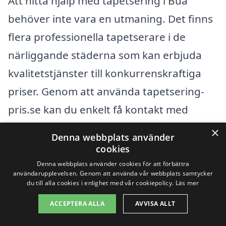
Att hitta hjälp med tapetsering i Bua
behöver inte vara en utmaning. Det finns
flera professionella tapetserare i de
närliggande städerna som kan erbjuda
kvalitetstjänster till konkurrenskraftiga
priser. Genom att använda tapetsering-
pris.se kan du enkelt få kontakt med
erfarna hantverkare som är
×
Denna webbplats använder
specialiserade på tapetsering i din region.
cookies
En professionell tapetserare kan hjälpa
Denna webbplats använder cookies för att förbättra
användarupplevelsen. Genom att använda vår webbplats samtycker
dig med allt från val av material till
du till alla cookies i enlighet med vår cookiepolicy.
Läs mer
utförandet av arbetet, så att ditt hem får
ACCEPTERA ALLA
AVVISA ALLT
den makeover det förtjänar.