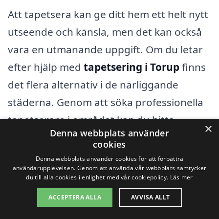
Att tapetsera kan ge ditt hem ett helt nytt
utseende och känsla, men det kan också
vara en utmanande uppgift. Om du letar
efter hjälp med
tapetsering i Torup
finns
det flera alternativ i de närliggande
städerna. Genom att söka professionella
tapetserare i området kan du hitta
×
Denna webbplats använder
experter som kan hjälpa dig med ditt
cookies
projekt.
Denna webbplats använder cookies för att förbättra
användarupplevelsen. Genom att använda vår webbplats samtycker
du till alla cookies i enlighet med vår cookiepolicy.
Läs mer
Några av de städer som ligger nära Torup
ACCEPTERA ALLA
AVVISA ALLT
och som kan erbjuda tapetseringstjänster