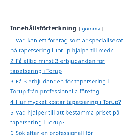
Innehållsförteckning
gömma
1
Vad kan ett företag som är specialiserat
på tapetsering i Torup hjälpa till med?
2
Få alltid minst 3 erbjudanden för
tapetsering i Torup
3
Få 3 erbjudanden för tapetsering i
Torup från professionella företag
4
Hur mycket kostar tapetsering i Torup?
5
Vad hjälper till att bestämma priset på
tapetsering i Torup?
6
Sök efter en professionell för