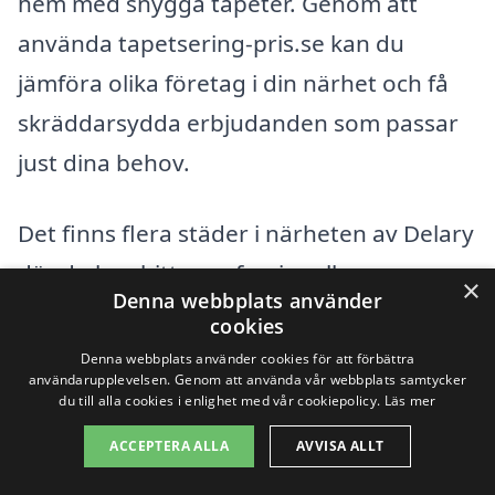
hem med snygga tapeter. Genom att
använda tapetsering-pris.se kan du
jämföra olika företag i din närhet och få
skräddarsydda erbjudanden som passar
just dina behov.
Det finns flera städer i närheten av Delary
där du kan hitta professionella
×
Denna webbplats använder
tapetserare. Här är ett par av dem där du
cookies
kan söka efter hjälp:
Denna webbplats använder cookies för att förbättra
användarupplevelsen. Genom att använda vår webbplats samtycker
du till alla cookies i enlighet med vår cookiepolicy.
Läs mer
Älmhult
ACCEPTERA ALLA
AVVISA ALLT
Lönsboda