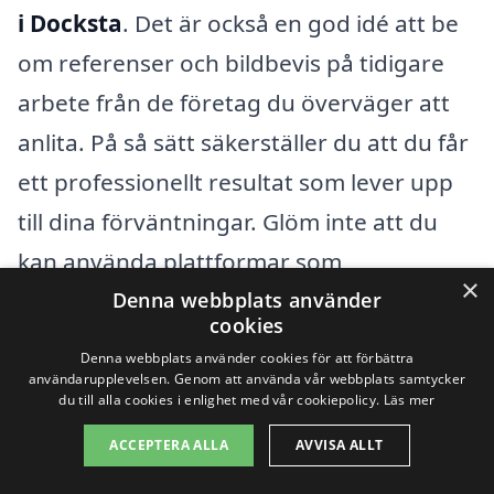
i Docksta
. Det är också en god idé att be
om referenser och bildbevis på tidigare
arbete från de företag du överväger att
anlita. På så sätt säkerställer du att du får
ett professionellt resultat som lever upp
till dina förväntningar. Glöm inte att du
kan använda plattformar som
×
tapetsering-pris.se
för att enkelt få in
Denna webbplats använder
cookies
offerter från olika tapetseringsföretag i
Denna webbplats använder cookies för att förbättra
din närhet. Ju mer information du samlar
användarupplevelsen. Genom att använda vår webbplats samtycker
du till alla cookies i enlighet med vår cookiepolicy.
Läs mer
in, desto bättre beslut kan du fatta för ditt
ACCEPTERA ALLA
AVVISA ALLT
tapetseringsprojekt.