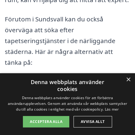
Förutom i Sundsvall kan du också
överväga att söka efter
tapetseringstjänster i de närliggande
städerna. Här är några alternativ att
tänka på:
×
Timrå
Denna webbplats använder
cookies
Härnösand
Denna webbplats använder cookies för att förbättra
användarupplevelsen. Genom att använda vår webbplats samtycker
du till alla cookies i enlighet med vår cookiepolicy.
Läs mer
Sollefteå
ACCEPTERA ALLA
AVVISA ALLT
Kramfors