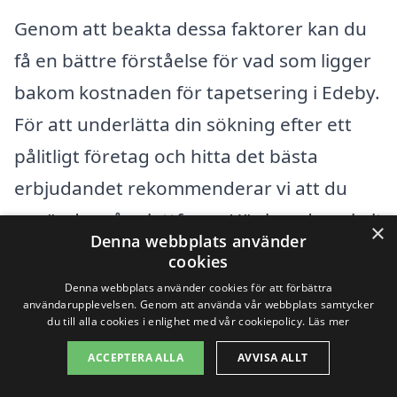
Genom att beakta dessa faktorer kan du
få en bättre förståelse för vad som ligger
bakom kostnaden för tapetsering i Edeby.
För att underlätta din sökning efter ett
pålitligt företag och hitta det bästa
erbjudandet rekommenderar vi att du
använder vår plattform. Här kan du enkelt
×
Denna webbplats använder
jämföra flera olika offerter och hitta en
cookies
hantverkare som passar just dina behov
Denna webbplats använder cookies för att förbättra
användarupplevelsen. Genom att använda vår webbplats samtycker
och budget. Att få professionell hjälp med
du till alla cookies i enlighet med vår cookiepolicy.
Läs mer
tapetseringen kan inte bara spara tid
ACCEPTERA ALLA
AVVISA ALLT
utan också säkerställa ett estetiskt