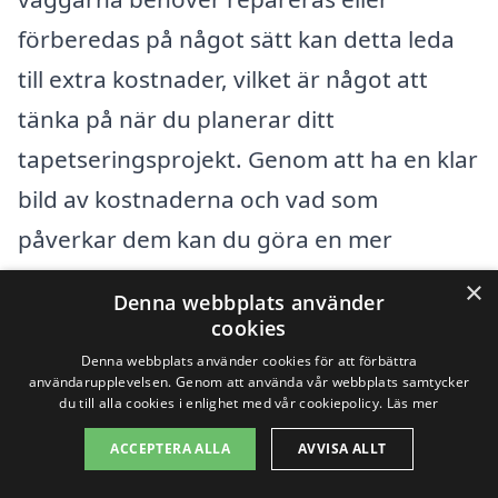
förberedas på något sätt kan detta leda
till extra kostnader, vilket är något att
tänka på när du planerar ditt
tapetseringsprojekt. Genom att ha en klar
bild av kostnaderna och vad som
påverkar dem kan du göra en mer
medveten och budgetvänlig val när du
×
Denna webbplats använder
väljer tapetseringstjänster i Edsbruk.
cookies
Denna webbplats använder cookies för att förbättra
användarupplevelsen. Genom att använda vår webbplats samtycker
Få 3 erbjudanden, gratis och utan
du till alla cookies i enlighet med vår cookiepolicy.
Läs mer
förpliktelser
ACCEPTERA ALLA
AVVISA ALLT