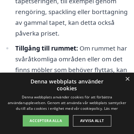
tapetseringen, till exempel genom
rengöring, spackling eller borttagning
av gammal tapet, kan detta också
påverka priset.
Tillgång till rummet:
Om rummet har
svåråtkomliga områden eller om det
finns möbler som behöver flyttas, kan
×
detta också påverka arbetskostnaden.
Denna webbplats använder
cookies
Denna webbplats använder cookies för att förbättra
Genom att ta hänsyn till dessa faktorer
användarupplevelsen. Genom att använda vår webbplats samtycker
du till alla cookies i enlighet med vår cookiepolicy.
Läs mer
kan du enklare förstå varför priserna för
tapetsering i Ljungby kan variera. Det är
ACCEPTERA ALLA
AVVISA ALLT
alltid en bra idé att jämföra offerter från