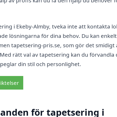
lp av proffs kan du få den hjälp du behöver f
ering i Ekeby-Almby, tveka inte att kontakta lo
de lösningarna för dina behov. Du kan enkelt
en tapetsering-pris.se, som gör det smidigt 
 Med rätt val av tapetsering kan du förvandla 
eglar din stil och personlighet.
iktelser
danden för tapetsering i