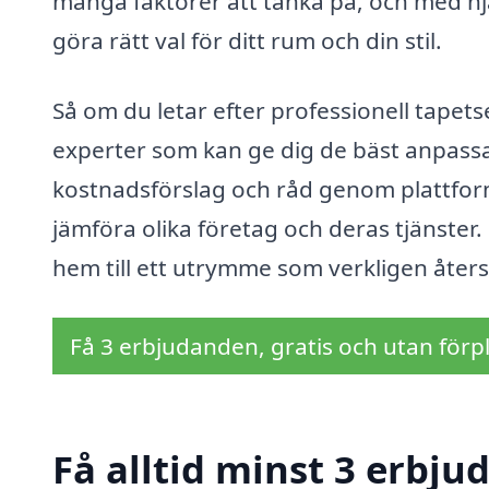
många faktorer att tänka på, och med hjä
göra rätt val för ditt rum och din stil.
Så om du letar efter professionell tapets
experter som kan ge dig de bäst anpassa
kostnadsförslag och råd genom plattform
jämföra olika företag och deras tjänster.
hem till ett utrymme som verkligen återsp
Få 3 erbjudanden, gratis och utan förpl
Få alltid minst 3 erbju