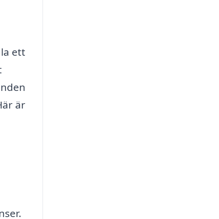
la ett
t
danden
Här är
nser.