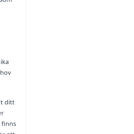
nika
ehov
t ditt
er
 finns