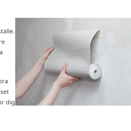
tälle.
re
a
öra
iset
ör dig