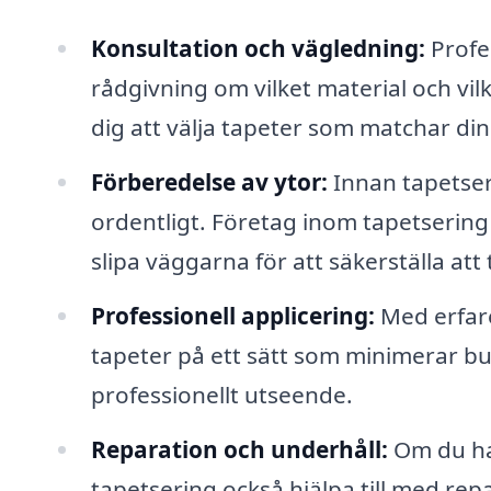
Konsultation och vägledning:
Profes
rådgivning om vilket material och vil
dig att välja tapeter som matchar di
Förberedelse av ytor:
Innan tapetseri
ordentligt. Företag inom tapetsering
slipa väggarna för att säkerställa att
Professionell applicering:
Med erfare
tapeter på ett sätt som minimerar bub
professionellt utseende.
Reparation och underhåll:
Om du har
tapetsering också hjälpa till med re