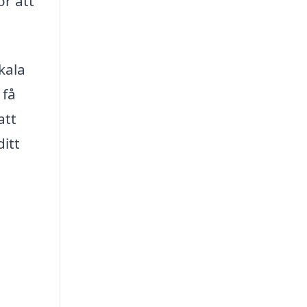
ör att
kala
 få
att
ditt