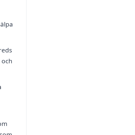
jälpa
reds
a och
a
nom
 som