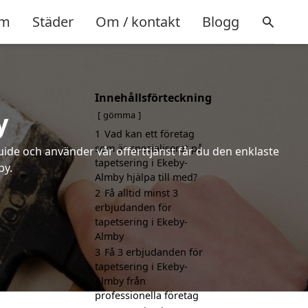
m
Städer
Om / kontakt
Blogg
Innehållsförteckning
y
gömma
1
Vad kan ett företag
som är specialiserat på
uide och använder vår offerttjänst får du den enklaste
tapetsering i Ekeby-
by.
Almby hjälpa till med?
2
Få alltid minst 3
erbjudanden för
tapetsering i Ekeby-
Almby
3
Få 3 erbjudanden för
tapetsering i Ekeby-
Almby från
professionella företag