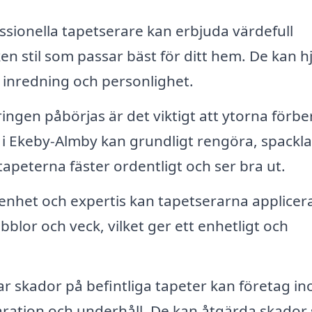
sionella tapetserare kan erbjuda värdefull
ken stil som passar bäst för ditt hem. De kan h
n inredning och personlighet.
ngen påbörjas är det viktigt att ytorna förbe
 i Ekeby-Almby kan grundligt rengöra, spackl
 tapeterna fäster ordentligt och ser bra ut.
nhet och expertis kan tapetserarna applicer
blor och veck, vilket ger ett enhetligt och
 skador på befintliga tapeter kan företag i
paration och underhåll. De kan åtgärda skador