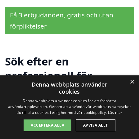
Få 3 erbjudanden, gratis och utan
förpliktelser
Sök efter en
professionell för
×
Denna webbplats använder
tapetsering i andra
cookies
städer nära Ersnäs
Denna webbplats använder cookies för att förbättra
användarupplevelsen. Genom att använda vår webbplats samtycker
du till alla cookies i enlighet med vår cookiepolicy.
Läs mer
ACCEPTERA ALLA
AVVISA ALLT
Att hitta hjälp för tapetsering i Ersnäs