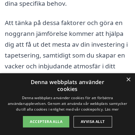
dina specifika behov.
Att tänka på dessa faktorer och göra en
noggrann jämförelse kommer att hjälpa
dig att få ut det mesta av din investering i
tapetsering, samtidigt som du skapar en
vacker och inbjudande atmosfär i ditt
hem.
×
Denna webbplats använder
cookies
Få 3 erbjudanden, gratis och utan
Denna webbplats använder cookies för att förbättra
användarupplevelsen. Genom att använda vår webbplats samtycker
förpliktelser
du till alla cookies i enlighet med vår cookiepolicy.
Läs mer
ACCEPTERA ALLA
AVVISA ALLT