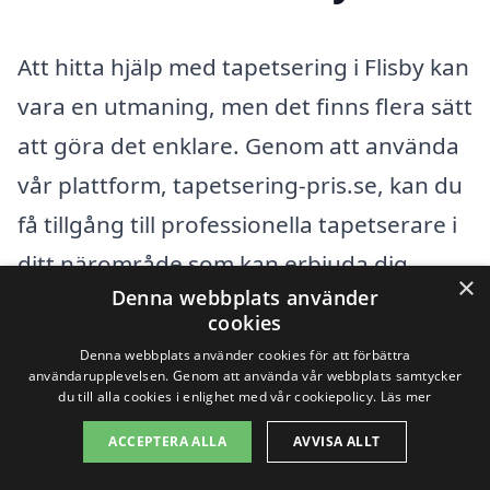
Att hitta hjälp med tapetsering i Flisby kan
vara en utmaning, men det finns flera sätt
att göra det enklare. Genom att använda
vår plattform, tapetsering-pris.se, kan du
få tillgång till professionella tapetserare i
ditt närområde som kan erbjuda dig
×
Denna webbplats använder
konkurrenskraftiga priser och
cookies
högkvalitativa tjänster. Låt oss titta på hur
Denna webbplats använder cookies för att förbättra
du kan få hjälp med tapetsering i Flisby
användarupplevelsen. Genom att använda vår webbplats samtycker
du till alla cookies i enlighet med vår cookiepolicy.
Läs mer
och de närliggande städerna.
ACCEPTERA ALLA
AVVISA ALLT