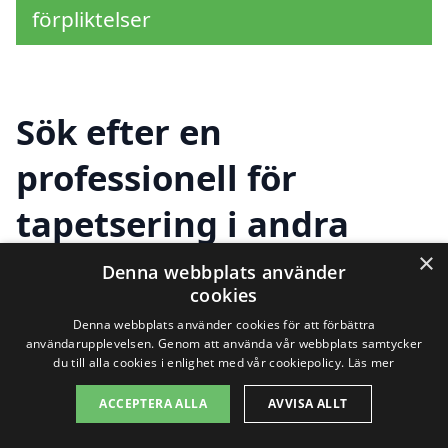
förpliktelser
Sök efter en
professionell för
tapetsering i andra
städer nära Forsbacka
×
Denna webbplats använder
cookies
Denna webbplats använder cookies för att förbättra
Att hitta rätt hjälp för tapetsering i
användarupplevelsen. Genom att använda vår webbplats samtycker
du till alla cookies i enlighet med vår cookiepolicy.
Läs mer
Forsbacka kan ibland kännas
ACCEPTERA ALLA
AVVISA ALLT
överväldigande. Men det behöver inte