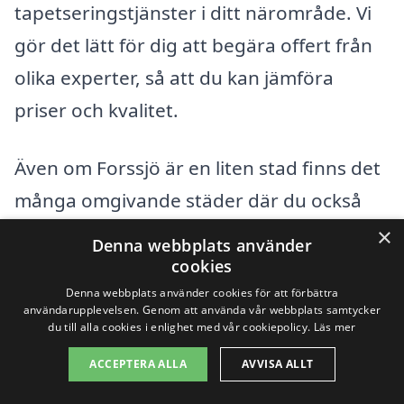
tapetseringstjänster i ditt närområde. Vi
gör det lätt för dig att begära offert från
olika experter, så att du kan jämföra
priser och kvalitet.
Även om Forssjö är en liten stad finns det
många omgivande städer där du också
kan hitta kvalificerade tapetserare. Här är
×
Denna webbplats använder
några städer i närheten där du kan söka
cookies
efter tapetsering:
Denna webbplats använder cookies för att förbättra
användarupplevelsen. Genom att använda vår webbplats samtycker
du till alla cookies i enlighet med vår cookiepolicy.
Läs mer
Katrineholm
ACCEPTERA ALLA
AVVISA ALLT
Sköldinge