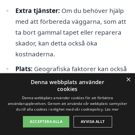
Extra tjänster:
Om du behöver hjälp
med att förbereda väggarna, som att
ta bort gammal tapet eller reparera
skador, kan detta också öka
kostnaderna.
Plats:
Geografiska faktorer kan också
×
påverka priserna. I områden med hög
Denna webbplats använder
cookies
efterfrågan kan priserna vara högre.
Denna webbplats använder cookies för att förbättra
användarupplevelsen. Genom att använda vår webbplats samtycker
Genom att vara medveten om dessa
du till alla cookies i enlighet med vår cookiepolicy.
Läs mer
faktorer kan du få en bättre förståelse för
ACCEPTERA ALLA
AVVISA ALLT
vad du kan förvänta dig när det gäller