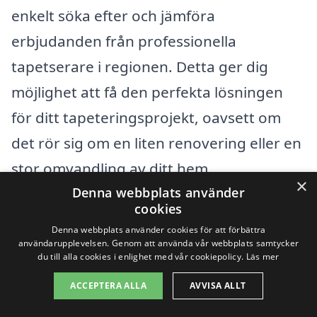
enkelt söka efter och jämföra
erbjudanden från professionella
tapetserare i regionen. Detta ger dig
möjlighet att få den perfekta lösningen
för ditt tapeteringsprojekt, oavsett om
det rör sig om en liten renovering eller en
stor omvandling av ditt hem.
×
Denna webbplats använder
cookies
När du letar efter tapetsering i Fotö kan
Denna webbplats använder cookies för att förbättra
det vara bra att även överväga företag i
användarupplevelsen. Genom att använda vår webbplats samtycker
du till alla cookies i enlighet med vår cookiepolicy.
Läs mer
närområdet. Här är några städer där du
ACCEPTERA ALLA
AVVISA ALLT
kan hitta professionell hjälp: