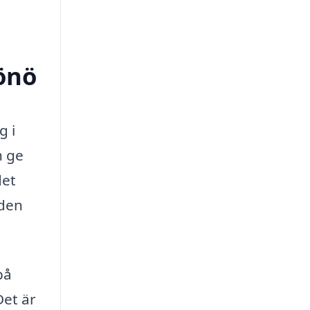
Hönö
g i
h ge
det
nden
på
Det är