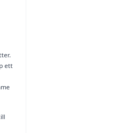
ter.
p ett
ymme
ll