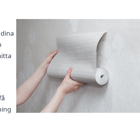
 dina
n
itta
få
ning