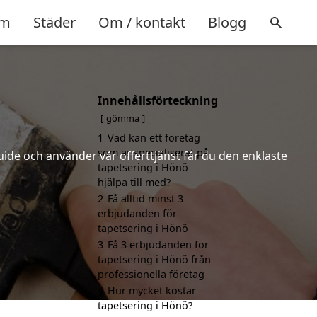
m
Städer
Om / kontakt
Blogg
Innehållsförteckning
gömma
1
Vad kan ett företag
som är specialiserat på
uide och använder vår offerttjänst får du den enklaste
tapetsering i Hönö
hjälpa till med?
2
Få alltid minst 3
erbjudanden för
tapetsering i Hönö
3
Få 3 erbjudanden för
tapetsering i Hönö från
professionella företag
4
Hur mycket kostar
tapetsering i Hönö?