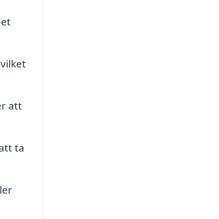
pet
vilket
r att
att ta
ler