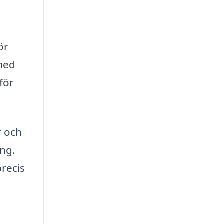
ör
 med
för
r och
ing.
precis