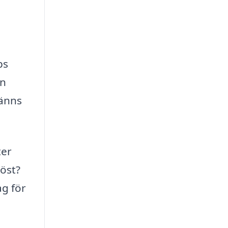
ps
an
känns
ter
öst?
ag för