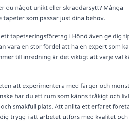
 du något unikt eller skräddarsytt? Många
 tapeter som passar just dina behov.
tt tapetseringsföretag i Hönö även ge dig ti
kan vara en stor fördel att ha en expert som k
r till inredning är det viktigt att varje val 
eten att experimentera med färger och möns
ke har du ett rum som känns tråkigt och livl
ch smakfull plats. Att anlita ett erfaret föret
ig trygg i att arbetet utförs med kvalitet och