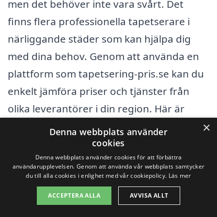
men det behöver inte vara svårt. Det
finns flera professionella tapetserare i
närliggande städer som kan hjälpa dig
med dina behov. Genom att använda en
plattform som tapetsering-pris.se kan du
enkelt jämföra priser och tjänster från
olika leverantörer i din region. Här är
några städer nära Frändefors där du kan
×
Denna webbplats använder
finna duktiga tapetserare:
cookies
Denna webbplats använder cookies för att förbättra
användarupplevelsen. Genom att använda vår webbplats samtycker
Vänersborg
du till alla cookies i enlighet med vår cookiepolicy.
Läs mer
ACCEPTERA ALLA
AVVISA ALLT
Trollhättan