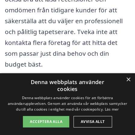
omdömen från tidigare kunder för att
säkerställa att du väljer en professionell
och pålitlig tapetserare. Tveka inte att
kontakta flera företag för att hitta det
som passar just dina behov och din
budget bäst.
×
Denna webbplats använder
Få 3 erbjudanden, gratis och utan
cookies
förpliktelser
Denna webbplats använder cookies för att förbättra
användarupplevelsen. Genom att använda vår webbplats samtycker
du till alla cookies i enlighet med vår cookiepolicy.
Läs mer
ACCEPTERA ALLA
AVVISA ALLT
Sök efter en