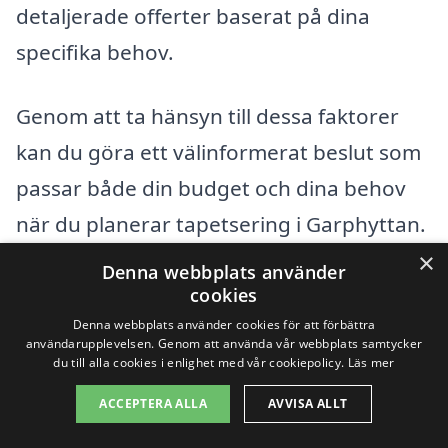
detaljerade offerter baserat på dina
specifika behov.
Genom att ta hänsyn till dessa faktorer
kan du göra ett välinformerat beslut som
passar både din budget och dina behov
när du planerar tapetsering i Garphyttan.
×
Denna webbplats använder
Få 3 erbjudanden, gratis och utan
cookies
Denna webbplats använder cookies för att förbättra
förpliktelser
användarupplevelsen. Genom att använda vår webbplats samtycker
du till alla cookies i enlighet med vår cookiepolicy.
Läs mer
ACCEPTERA ALLA
AVVISA ALLT
Sök efter en