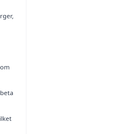
rger,
enom
rbeta
lket