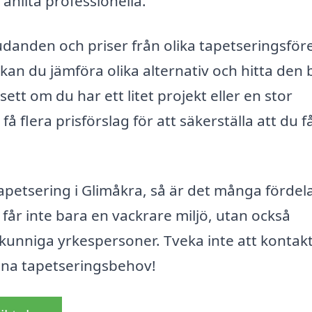
 anlita professionella.
judanden och priser från olika tapetseringsför
kan du jämföra olika alternativ och hitta den 
sett om du har ett litet projekt eller en stor
få flera prisförslag för att säkerställa att du f
etsering i Glimåkra, så är det många fördel
 får inte bara en vackrare miljö, utan också
v kunniga yrkespersoner. Tveka inte att kontak
r dina tapetseringsbehov!