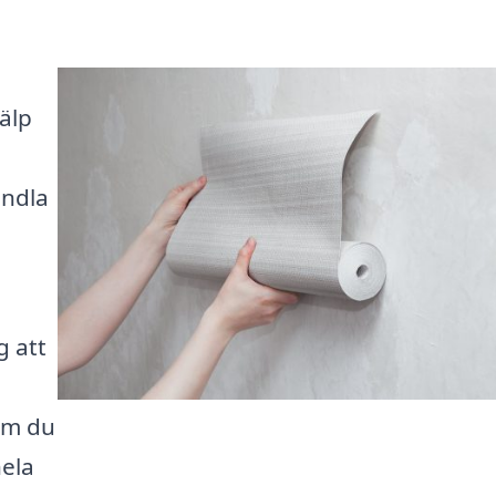
älp
andla
g att
om du
hela