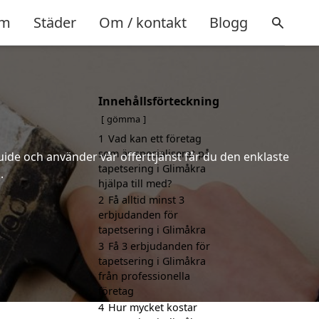
m
Städer
Om / kontakt
Blogg
Innehållsförteckning
gömma
1
Vad kan ett företag
som är specialiserat på
uide och använder vår offerttjänst får du den enklaste
tapetsering i Glimåkra
.
hjälpa till med?
2
Få alltid minst 3
erbjudanden för
tapetsering i Glimåkra
3
Få 3 erbjudanden för
tapetsering i Glimåkra
från professionella
företag
4
Hur mycket kostar