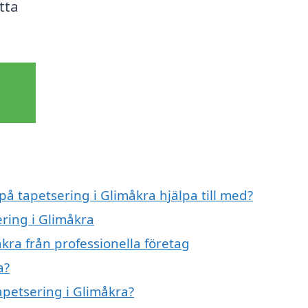
itta
på tapetsering i Glimåkra hjälpa till med?
ering i Glimåkra
kra från professionella företag
a?
apetsering i Glimåkra?