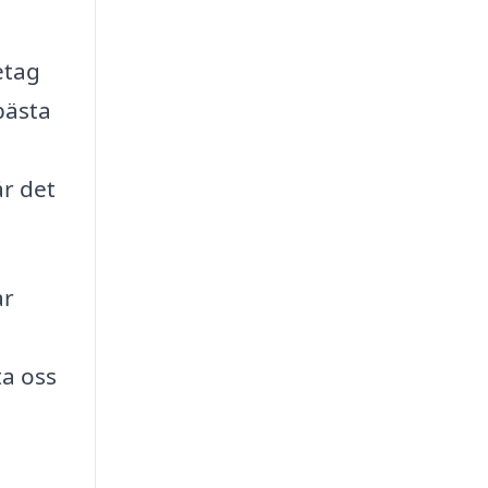
etag
bästa
år det
ar
ta oss