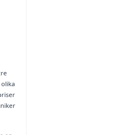
tre
 olika
priser
kniker