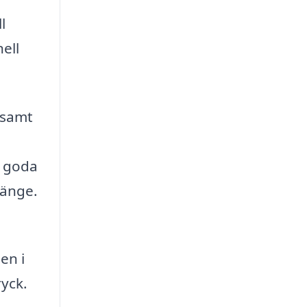
l
ell
 samt
t goda
länge.
en i
ryck.