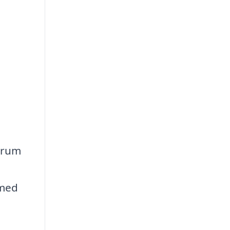
t rum
 med