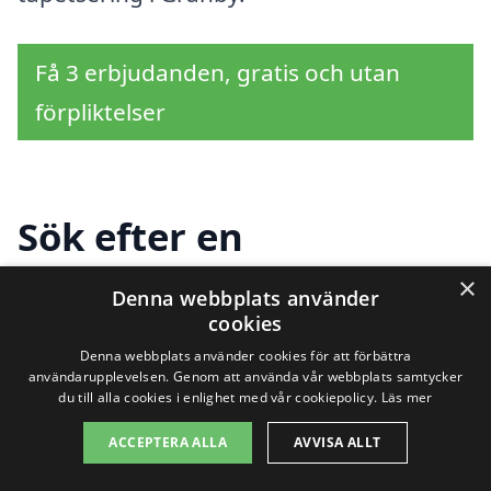
Få 3 erbjudanden, gratis och utan
förpliktelser
Sök efter en
professionell för
×
Denna webbplats använder
cookies
tapetsering i andra
Denna webbplats använder cookies för att förbättra
städer nära Granby
användarupplevelsen. Genom att använda vår webbplats samtycker
du till alla cookies i enlighet med vår cookiepolicy.
Läs mer
ACCEPTERA ALLA
AVVISA ALLT
Att hitta rätt hjälp för tapetsering i