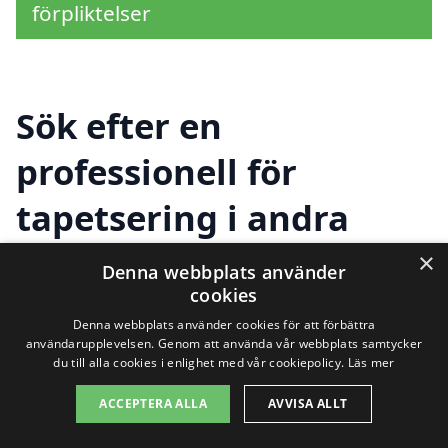
förpliktelser
Sök efter en
professionell för
tapetsering i andra
städer nära Grännäs
×
Denna webbplats använder
cookies
Denna webbplats använder cookies för att förbättra
Att hitta rätt expert på tapetsering i
användarupplevelsen. Genom att använda vår webbplats samtycker
du till alla cookies i enlighet med vår cookiepolicy.
Läs mer
Grännäs kan ibland kännas
ACCEPTERA ALLA
AVVISA ALLT
överväldigande, särskilt om du inte är