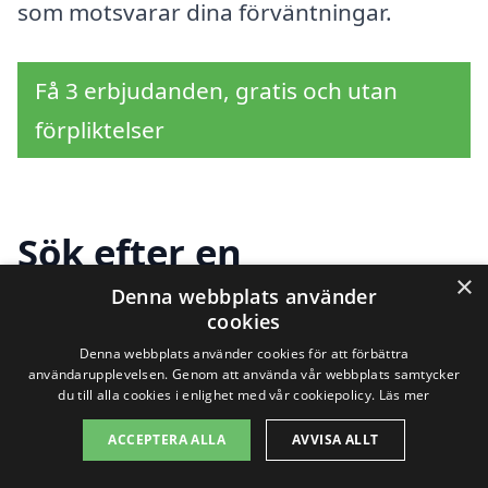
som motsvarar dina förväntningar.
Få 3 erbjudanden, gratis och utan
förpliktelser
Sök efter en
×
professionell för
Denna webbplats använder
cookies
tapetsering i andra
Denna webbplats använder cookies för att förbättra
användarupplevelsen. Genom att använda vår webbplats samtycker
städer nära Graversfors
du till alla cookies i enlighet med vår cookiepolicy.
Läs mer
ACCEPTERA ALLA
AVVISA ALLT