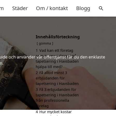
m
Städer
Om / kontakt
Blogg
Innehållsförteckning
gömma
1
Vad kan ett företag
som är specialiserat på
uide och använder vår offerttjänst får du den enklaste
tapetsering i Havsbaden
n.
hjälpa till med?
2
Få alltid minst 3
erbjudanden för
tapetsering i Havsbaden
3
Få 3 erbjudanden för
tapetsering i Havsbaden
från professionella
företag
4
Hur mycket kostar