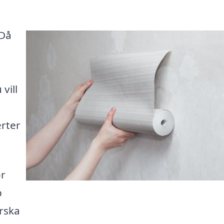
 Då
vill
erter
ör
p
rska