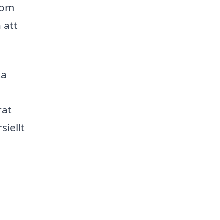
nom
 att
ta
rat
siellt