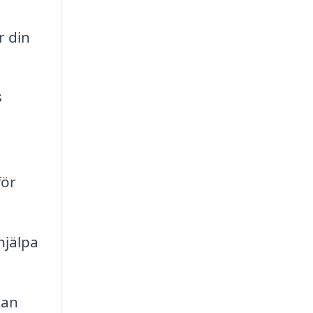
r din
s
för
hjälpa
kan