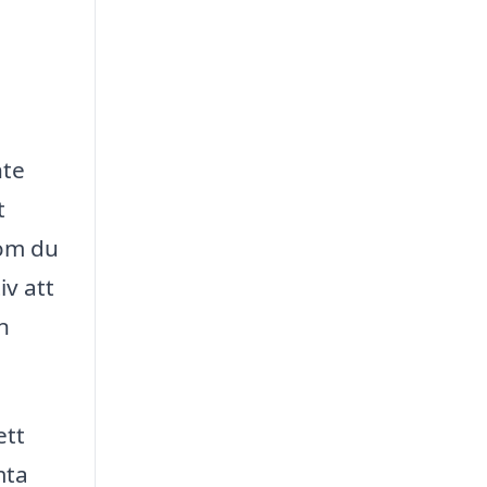
nte
t
 om du
iv att
n
ett
mta