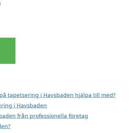
h
a
 på tapetsering i Havsbaden hjälpa till med?
sering i Havsbaden
baden från professionella företag
den?