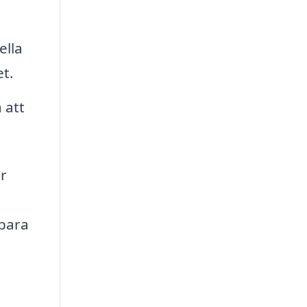
ella
t.
 att
er
spara