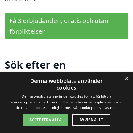
Få 3 erbjudanden, gratis och utan
förpliktelser
Sök efter en
professionell för
×
Denna webbplats använder
cookies
tapetsering i andra
Denna webbplats använder cookies för att förbättra
städer nära Landskrona
användarupplevelsen. Genom att använda vår webbplats samtycker
du till alla cookies i enlighet med vår cookiepolicy.
Läs mer
ACCEPTERA ALLA
AVVISA ALLT
Att hitta hjälp med tapetsering i