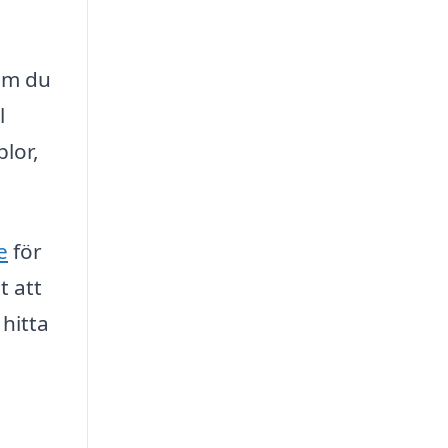
om du
l
blor,
e
för
t att
 hitta