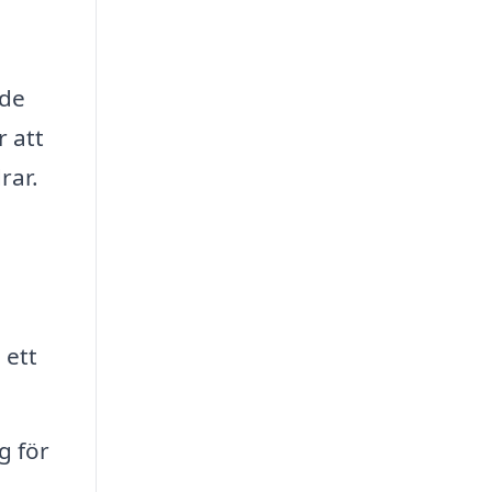
ade
r att
rar.
 ett
g för