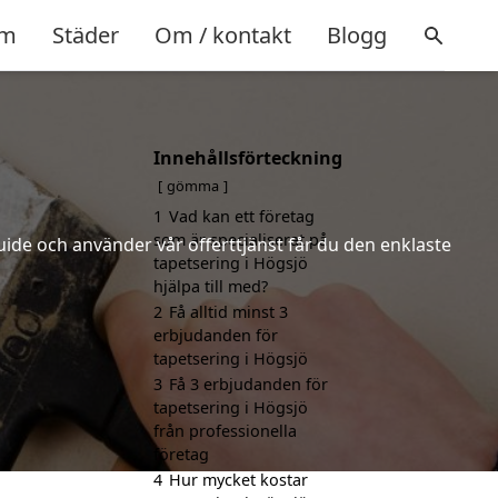
m
Städer
Om / kontakt
Blogg
Innehållsförteckning
gömma
1
Vad kan ett företag
som är specialiserat på
uide och använder vår offerttjänst får du den enklaste
tapetsering i Högsjö
hjälpa till med?
2
Få alltid minst 3
erbjudanden för
tapetsering i Högsjö
3
Få 3 erbjudanden för
tapetsering i Högsjö
från professionella
företag
4
Hur mycket kostar