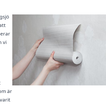
ögsjö
att
nerar
n vi
t
som är
varit