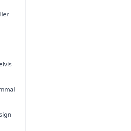
ller
lvis
gammal
sign