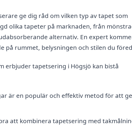
tserare ge dig råd om vilken typ av tapet som
ngd olika tapeter på marknaden, från mönstr
 ljudabsorberande alternativ. En expert komme
de på rummet, belysningen och stilen du föred
 erbjuder tapetsering i Högsjö kan bistå
ar är en populär och effektiv metod för att ge
a bra att kombinera tapetsering med takmålnin