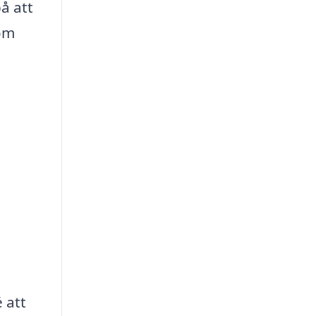
å att
 om
 att