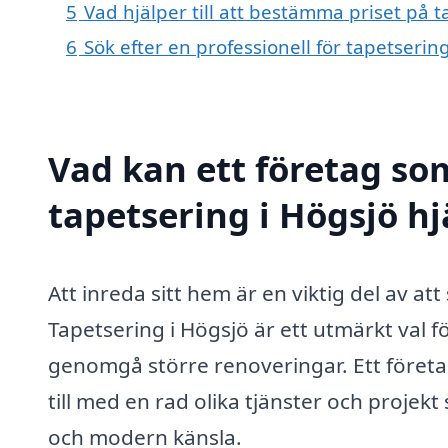
5
Vad hjälper till att bestämma priset på t
6
Sök efter en professionell för tapetseri
Vad kan ett företag som
tapetsering i Högsjö hj
Att inreda sitt hem är en viktig del av a
Tapetsering i Högsjö är ett utmärkt val f
genomgå större renoveringar. Ett företag
till med en rad olika tjänster och projek
och modern känsla.