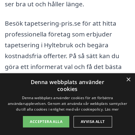
ser bra ut och håller länge.
Besök tapetsering-pris.se för att hitta
professionella företag som erbjuder
tapetsering i Hyltebruk och begära
kostnadsfria offerter. På så sätt kan du
göra ett informerat val och få det bästa
resultatet för ditt projekt.
×
Denna webbplats använder
cookies
Få 3 erbjudanden, gratis och utan
Denna webbplats använder cookies för att förbättra
användarupplevelsen. Genom att använda vår webbplats samtycker
förpliktelser
du till alla cookies i enlighet med vår cookiepolicy.
Läs mer
ACCEPTERA ALLA
AVVISA ALLT