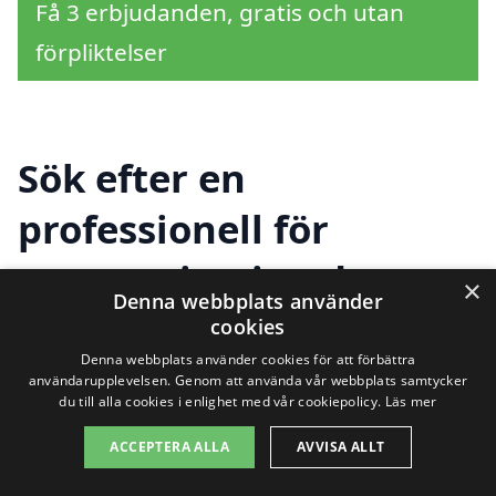
Få 3 erbjudanden, gratis och utan
förpliktelser
Sök efter en
professionell för
tapetsering i andra
×
Denna webbplats använder
städer nära Karlstad
cookies
Denna webbplats använder cookies för att förbättra
användarupplevelsen. Genom att använda vår webbplats samtycker
du till alla cookies i enlighet med vår cookiepolicy.
Läs mer
Att hitta en pålitlig och professionell
ACCEPTERA ALLA
AVVISA ALLT
tapetserare kan kännas överväldigande,