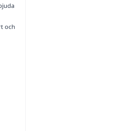
rbjuda
rt och