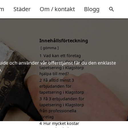
m
Städer
Om / kontakt
Blogg
Innehållsförteckning
gömma
1
Vad kan ett företag
som är specialiserat på
uide och använder vår offerttjänst får du den enklaste
tapetsering i Klagstorp
.
hjälpa till med?
2
Få alltid minst 3
erbjudanden för
tapetsering i Klagstorp
3
Få 3 erbjudanden för
tapetsering i Klagstorp
från professionella
företag
4
Hur mycket kostar