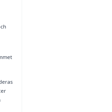
och
ummet
 deras
ter
a