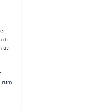
ter
an du
bästa
t
t rum