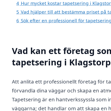
4
Hur mycket kostar tapetsering i Klagsto
5
Vad hjälper till att bestämma priset på t
6
Sök efter en professionell för tapetserin
Vad kan ett företag som
tapetsering i Klagstorp
Att anlita ett professionellt företag för 
förvandla dina väggar och skapa en atmo
Tapetsering är en hantverkssyssla som i
väggarna; det handlar om att skapa en he