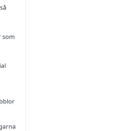
 så
er som
al
ubblor
ggarna