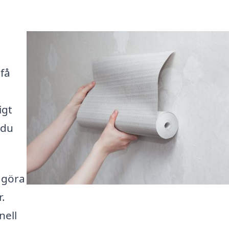
 få
igt
 du
 göra
r.
nell