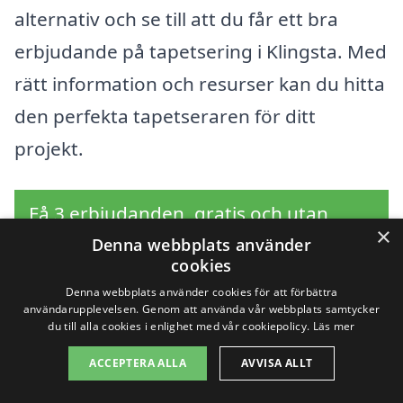
alternativ och se till att du får ett bra
erbjudande på tapetsering i Klingsta. Med
rätt information och resurser kan du hitta
den perfekta tapetseraren för ditt
projekt.
Få 3 erbjudanden, gratis och utan
×
förpliktelser
Denna webbplats använder
cookies
Denna webbplats använder cookies för att förbättra
användarupplevelsen. Genom att använda vår webbplats samtycker
du till alla cookies i enlighet med vår cookiepolicy.
Läs mer
Sök efter en
ACCEPTERA ALLA
AVVISA ALLT
professionell för