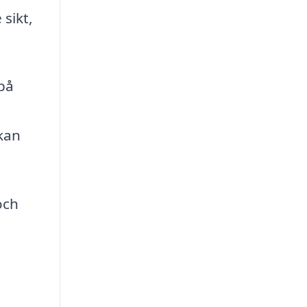
sikt,
 på
 kan
och
n