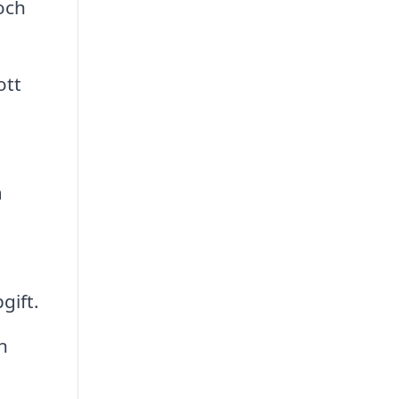
och
ott
a
gift.
n