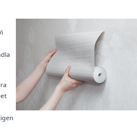
Vi
ndla
ära
Det
ligen