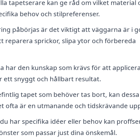
la tapetserare kan ge råd om vilket material 
cifika behov och stilpreferenser.
ng påbörjas är det viktigt att väggarna är i g
tt reparera sprickor, slipa ytor och förbereda
 har den kunskap som krävs för att applicer
er ett snyggt och hållbart resultat.
intlig tapet som behöver tas bort, kan dessa
lket ofta är en utmanande och tidskrävande upp
u har specifika idéer eller behov kan proffse
önster som passar just dina önskemål.