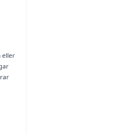
 eller
gar
erar