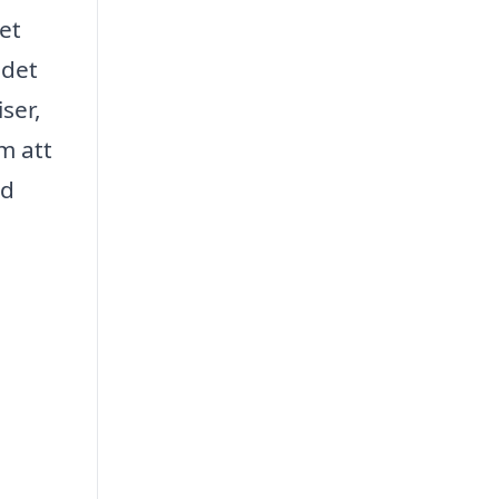
et
 det
ser,
m att
ed