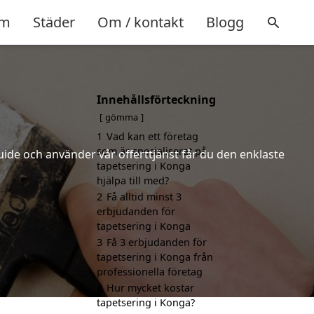
m
Städer
Om / kontakt
Blogg
Innehållsförteckning
gömma
1
Vad kan ett företag
som är specialiserat på
uide och använder vår offerttjänst får du den enklaste
tapetsering i Konga
hjälpa till med?
2
Få alltid minst 3
erbjudanden för
tapetsering i Konga
3
Få 3 erbjudanden för
tapetsering i Konga från
professionella företag
4
Hur mycket kostar
tapetsering i Konga?