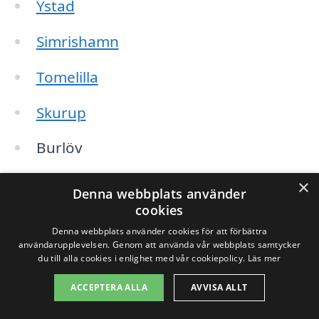
Ystad
Simrishamn
Tomelilla
Skurup
Burlöv
Trelleborg
×
Denna webbplats använder
cookies
Svedala
Denna webbplats använder cookies för att förbättra
användarupplevelsen. Genom att använda vår webbplats samtycker
Höganäs
du till alla cookies i enlighet med vår cookiepolicy.
Läs mer
ACCEPTERA ALLA
AVVISA ALLT
Genom att expandera din sökning till