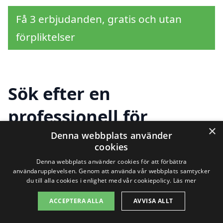
Få 3 erbjudanden, gratis och utan
förpliktelser
Sök efter en
professionell för
×
tapetsering i andra
Denna webbplats använder
cookies
städer nära
Denna webbplats använder cookies för att förbättra
användarupplevelsen. Genom att använda vår webbplats samtycker
Kristinehamn
du till alla cookies i enlighet med vår cookiepolicy.
Läs mer
ACCEPTERA ALLA
AVVISA ALLT