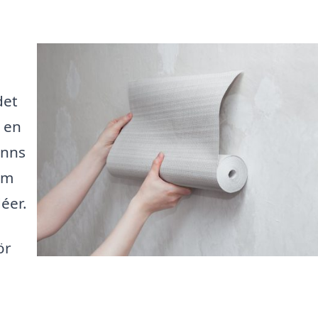
det
a en
inns
om
éer.
ör