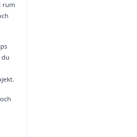
t rum
och
ips
n du
jekt.
 och