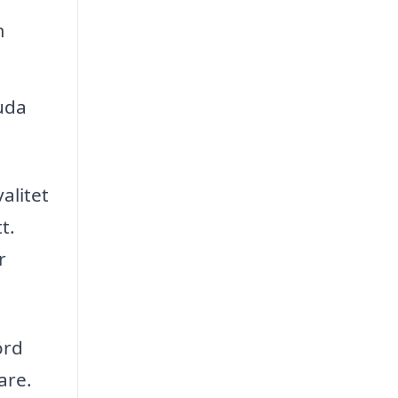
m
uda
alitet
t.
r
örd
are.