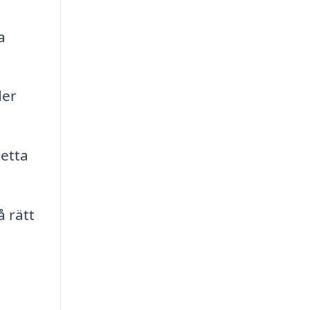
a
der
Detta
å rätt