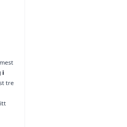
 mest
 i
st tre
itt