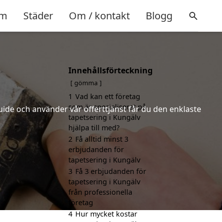
m
Städer
Om / kontakt
Blogg
Innehållsförteckning
gömma
1
Vad kan ett företag
som är specialiserat på
uide och använder vår offerttjänst får du den enklaste
tapetsering i Kungälv
hjälpa till med?
2
Få alltid minst 3
erbjudanden för
tapetsering i Kungälv
3
Få 3 erbjudanden för
tapetsering i Kungälv
från professionella
företag
4
Hur mycket kostar