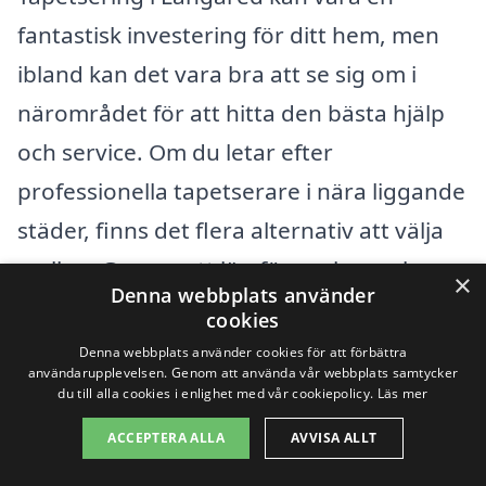
fantastisk investering för ditt hem, men
ibland kan det vara bra att se sig om i
närområdet för att hitta den bästa hjälp
och service. Om du letar efter
professionella tapetserare i nära liggande
städer, finns det flera alternativ att välja
mellan. Genom att jämföra priser och
×
Denna webbplats använder
kvalitet kan du hitta den perfekta
cookies
lösningen för ditt projekt.
Denna webbplats använder cookies för att förbättra
användarupplevelsen. Genom att använda vår webbplats samtycker
du till alla cookies i enlighet med vår cookiepolicy.
Läs mer
Här är några städer i närheten av
ACCEPTERA ALLA
AVVISA ALLT
Långared där du kan hitta erfarna