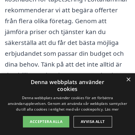
rekommenderar vi att begära offerter
från flera olika företag. Genom att
jämföra priser och tjänster kan du
säkerställa att du får det bästa möjliga
erbjudandet som passar din budget och
dina behov. Tänk på att det inte alltid är
den billigaste lösningen som är den bästa;
×
Denna webbplats använder
kvalitet och pålitlighet är avgörande
cookies
faktorer. Utforska olika alternativ och välj
Denna webbplats använder cookies för att förbättra
användarupplevelsen. Genom att använda vår webbplats samtycker
ett företag som har ett gott rykte i
du till alla cookies i enlighet med vår cookiepolicy.
Läs mer
området för att säkerställa ett bra
ACCEPTERA ALLA
AVVISA ALLT
resultat på ditt tapetseringsprojekt.