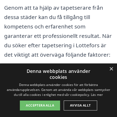
Genom att ta hjälp av tapetserare från
dessa städer kan du få tillgång till
kompetens och erfarenhet som
garanterar ett professionellt resultat. När
du söker efter tapetsering i Lottefors är
det viktigt att överväga följande faktorer:
×
Erfarenhet:
Kontrollera hur länge
Denna webbplats använder
cookies
företaget har varit verksamt inom
Denna webbplats använder cookies för att förbättra
branschen.
användarupplevelsen. Genom att använda vår webbplats samtycker
du till alla cookies i enlighet med vår cookiepolicy.
Läs mer
Kundrecensioner:
Läs omdömen och
ACCEPTERA ALLA
AVVISA ALLT
feedback från tidigare kunder för att