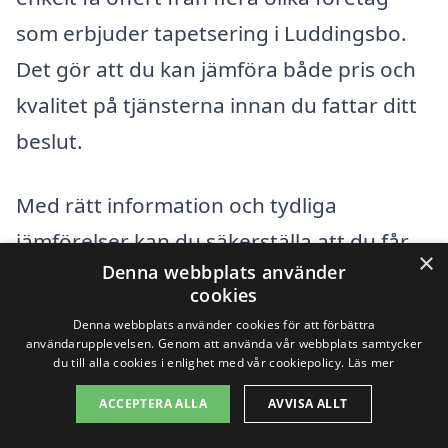
som erbjuder tapetsering i Luddingsbo.
Det gör att du kan jämföra både pris och
kvalitet på tjänsterna innan du fattar ditt
beslut.
Med rätt information och tydliga
jämförelser kan du säkerställa att du får
×
Denna webbplats använder
ett bra pris på tapetsering i Luddingsbo,
cookies
utan att kompromissa med kvaliteten.
Denna webbplats använder cookies för att förbättra
Tveka inte att söka råd från proffs och be
användarupplevelsen. Genom att använda vår webbplats samtycker
du till alla cookies i enlighet med vår cookiepolicy.
Läs mer
om referenser för att hitta den perfekta
ACCEPTERA ALLA
AVVISA ALLT
tapetseraren för ditt projekt.