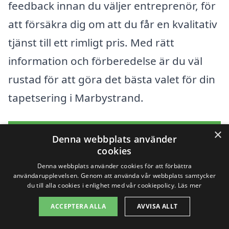
feedback innan du väljer entreprenör, för
att försäkra dig om att du får en kvalitativ
tjänst till ett rimligt pris. Med rätt
information och förberedelse är du väl
rustad för att göra det bästa valet för din
tapetsering i Marbystrand.
×
Få 3 erbjudanden, gratis och utan
Denna webbplats använder
cookies
förpliktelser
Denna webbplats använder cookies för att förbättra
användarupplevelsen. Genom att använda vår webbplats samtycker
du till alla cookies i enlighet med vår cookiepolicy.
Läs mer
Sök efter en
ACCEPTERA ALLA
AVVISA ALLT