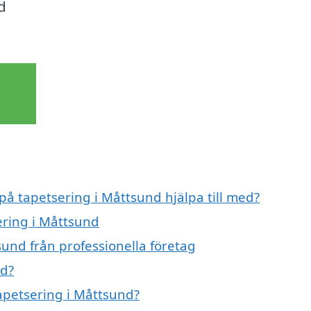
d
 på tapetsering i Måttsund hjälpa till med?
ering i Måttsund
und från professionella företag
nd?
tapetsering i Måttsund?