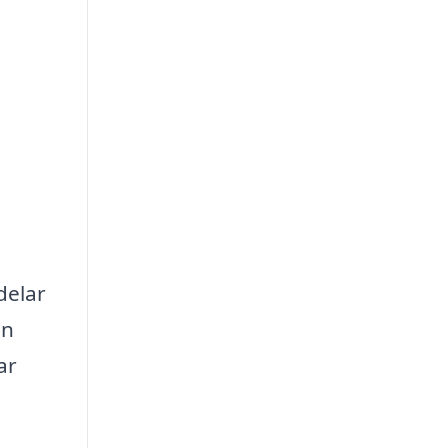
delar
an
ar