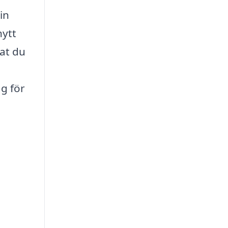
in
nytt
tat du
ag för