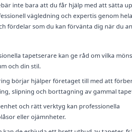
ebär inte bara att du får hjälp med att sätta u
fessionell vägledning och expertis genom hel
ch fördelar som du kan förvänta dig när du an
ionella tapetserare kan ge råd om vilka möns
m och din stil.
ng börjar hjälper företaget till med att förb
ling, slipning och borttagning av gammal tape
nhet och rätt verktyg kan professionella
låsor eller ojämnheter.
kan de erbjuda ett brett utbud av tapeter, fr