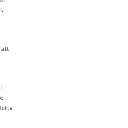
l.
 att
i
re
Detta