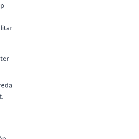
pp
a
litar
ter
ereda
t.
ån