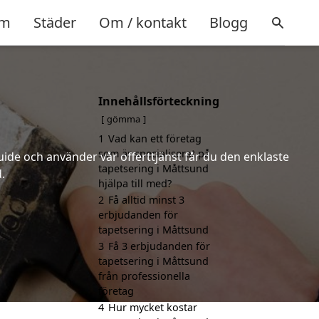
m
Städer
Om / kontakt
Blogg
Innehållsförteckning
gömma
1
Vad kan ett företag
som är specialiserat på
uide och använder vår offerttjänst får du den enklaste
tapetsering i Måttsund
.
hjälpa till med?
2
Få alltid minst 3
erbjudanden för
tapetsering i Måttsund
3
Få 3 erbjudanden för
tapetsering i Måttsund
från professionella
företag
4
Hur mycket kostar