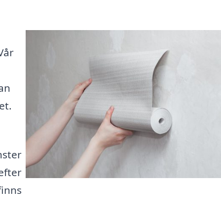
Vår
kan
et.
nster
efter
finns