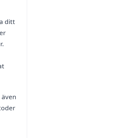
 ditt
er
r.
at
n även
etoder