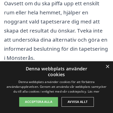
Oavsett om du ska piffa upp ett enskilt
rum eller hela hemmet, hjälper en
noggrant vald tapetserare dig med att
skapa det resultat du önskar. Tveka inte
att undersöka dina alternativ och göra en
informerad beslutning för din tapetsering
i Mönsterås.
×
Denna webbplats använder
cookies
Få 3 erbjudanden, gratis och utan
Denna webbplats använder cookies för att förbättra
förpliktelser
användarupplevelsen. Genom att använda vår webbplats samtycker
du till alla cookies i enlighet med vår cookiepolicy.
Läs mer
ACCEPTERA ALLA
AVVISA ALLT