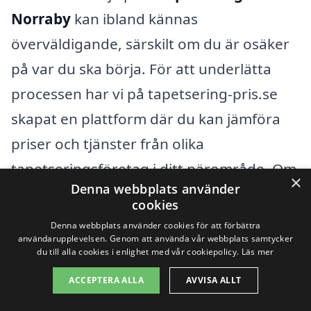
Norraby
kan ibland kännas
överväldigande, särskilt om du är osäker
på var du ska börja. För att underlätta
processen har vi på tapetsering-pris.se
skapat en plattform där du kan jämföra
priser och tjänster från olika
tapetseringsföretag i ditt närområde. Om
×
Denna webbplats använder
du inte hittar något som passar i Norraby,
cookies
kan det vara värt att söka i
Denna webbplats använder cookies för att förbättra
användarupplevelsen. Genom att använda vår webbplats samtycker
omkringliggande städer. Här är några
du till alla cookies i enlighet med vår cookiepolicy.
Läs mer
städer där du kan hitta professionell
ACCEPTERA ALLA
AVVISA ALLT
hjälp: