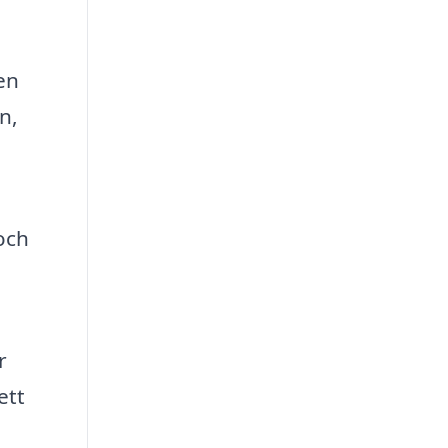
en
n,
och
r
ett