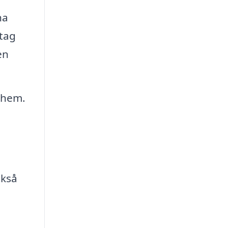
na
etag
en
 hem.
ckså