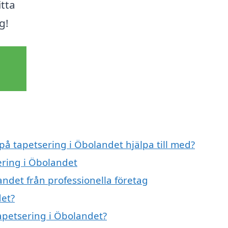
itta
g!
 på tapetsering i Öbolandet hjälpa till med?
ering i Öbolandet
ndet från professionella företag
det?
tapetsering i Öbolandet?