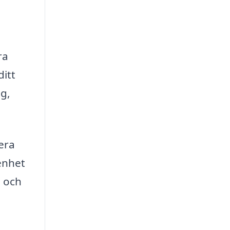
ra
ditt
ag,
era
renhet
s och