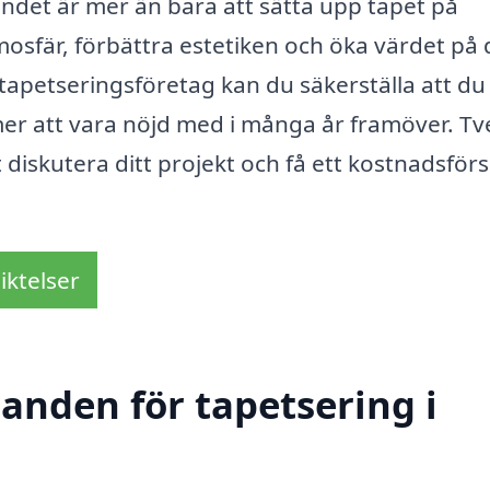
ndet är mer än bara att sätta upp tapet på
sfär, förbättra estetiken och öka värdet på d
tapetseringsföretag kan du säkerställa att du 
mer att vara nöjd med i många år framöver. Tv
tt diskutera ditt projekt och få ett kostnadsför
iktelser
danden för tapetsering i