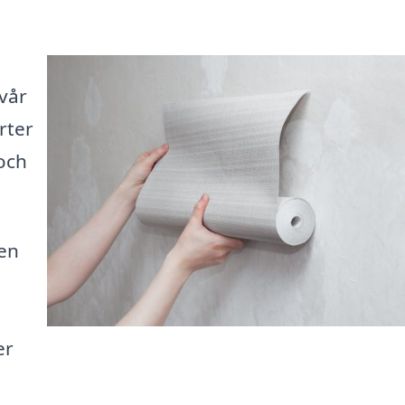
vår
rter
och
den
er