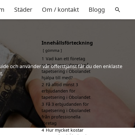
m
Städer
Om / kontakt
Blogg
Innehållsförteckning
gömma
1
Vad kan ett företag
som är specialiserat på
uide och använder vår offerttjänst får du den enklaste
tapetsering i Öbolandet
t.
hjälpa till med?
2
Få alltid minst 3
erbjudanden för
tapetsering i Öbolandet
3
Få 3 erbjudanden för
tapetsering i Öbolandet
från professionella
företag
4
Hur mycket kostar