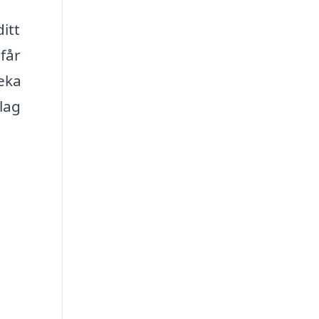
itt
får
eka
slag