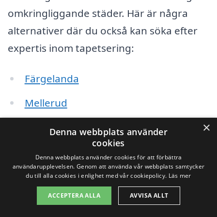
omkringliggande städer. Här är några
alternativer där du också kan söka efter
expertis inom tapetsering:
Färgelanda
Mellerud
×
Bädden
Denna webbplats använder
cookies
Brålanda
Denna webbplats använder cookies för att förbättra
användarupplevelsen. Genom att använda vår webbplats samtycker
Dals Långed
du till alla cookies i enlighet med vår cookiepolicy.
Läs mer
ACCEPTERA ALLA
AVVISA ALLT
Gåsevad